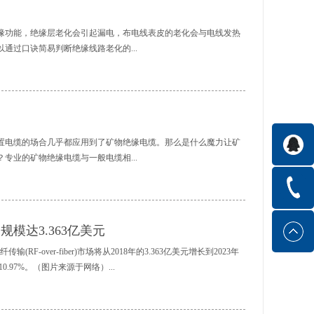
缘功能，绝缘层老化会引起漏电，布电线表皮的老化会与电线发热
通过口诀简易判断绝缘线路老化的...
硬裂纹见。双手弯曲线绝缘，僵硬开裂外皮散。准确方法测绝缘，
再小一半。根据负荷和年限，可把寿命来估算。环境、电流两条
头、线老有危险。每年一次查巡检，发现老化及时换。口诀解释：
手弯曲线绝缘，僵硬开裂外皮散。”口诀是指顺着导线观察其绝缘
置电缆的场合几乎都应用到了矿物绝缘电缆。那么是什么魔力让矿
、变硬、裂纹、部分脱落。用双手弯曲绝缘导线时导线僵硬，甚至
专业的矿物绝缘电缆与一般电缆相...
经出现了不同程度的老化和严重老化。2.“准确方法测绝缘，兆欧
一半。”口诀是指比较准确的判断线路绝缘状况可利用绝缘电阻表对
同的最低容许值。例如，使用中的家庭220伏线路，绝缘电阻最
碑好的矿物绝缘电缆，首先需要了解一下矿物绝缘电缆有哪些优
1兆欧，如果所测绝缘电阻数值小于上述数值，说明电气线路绝缘有问
种电缆全部是由无机材料制作成的，自带防火耐热属性。在矿物绝
规模达3.363亿美元
。环境、电流两条件，一般使用二十年。”口诀是指电线使用期限的
氧化镁。铜护套和氧化镁绝缘材料都是不会燃烧也不会助燃的材
电线主要靠外面...
火焰中保持操作。即使发生紧急情况，电缆在短时间内依然可在接
纤传输(RF-over-fiber)市场将从2018年的3.363亿美元增长到2023年
械损伤、寿命长、无卤无毒电缆外层包着具有一定强度韧性的金属
.97%。（图片来源于网络）...
尽虐待折磨经历被挤压扭转遭受弯曲等数以亿次的磨练，电缆内部
这种特性使矿物绝缘电缆不会产生短路等影响电气性能的状况。又
时具备以上所述的耐机械磨损耐火抗高温的特性优点，所以矿物绝
长，4G、5G、LTE和网络电话技术的日益普及，以及对C4I系