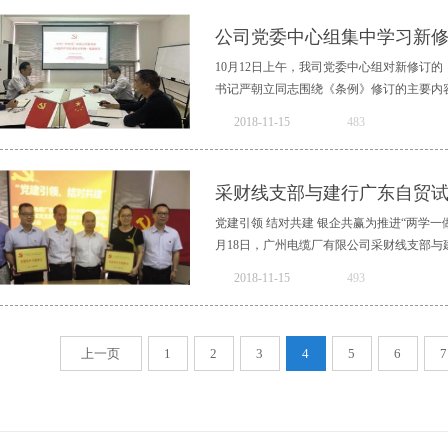
缘电缆的寿命很长，无卤无毒，是真正意义
统的军事开支增加以增强通信和安全性等因素
公司党委中心组集中学习新修
家财产造成很大的损失。因此口碑好的矿物
备市场的最大份额。它是一种低成本，高容
材料铜和氧化镁刚好可以在各种危险的易爆环
宽带服务优点包括增加的带宽，改进的调制
10月12日上午，我司党委中心组对新修订
多路复用和以太网数据包，并为运营商以太
书记严朝立同志围绕《条例》修订的主要内容
信领域将占射频光纤传输市场的最大份额。工业
2018
-
11
-
15
483
用市场的增长。2017年，亚太地区占射频光
也将以最高的速度增长。2017年，中国和
廉洁纪律、工作纪律、生活纪律等个方面，
手机、高清视频广播、电子商务门户网站等
了自己的学习体会，表示今后将进一步认真
采财线支部与建行广东自贸
的主要参与者包括菲尼萨(美国)，HUBER+SUH
遵守。最后，党委书记余群光同志强调要把
习，要多角度、全方位迅速掀起学习《条例
党建引领 结对共建 银企共赢为推进“两学一
月18日，广州电缆厂有限公司采财线支部与建
2018
-
11
-
15
493
一支部举行结对共建签约的仪式。由公司党
证。银企共赢，通过座谈交流、重温入党誓
上一页
1
2
3
4
5
6
7
活动。讨论会上，大家从支部互通、党员互
人，也食人间烟火，也会身处困境和危难，
爱心。“十佳”警享四个方面进行探讨。双方
与会人员积极开展工作业务交流、分享心得
工作也紧密结合，在今后工作中更加团结协