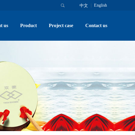
English
中文
t us
Product
Project case
Contact us