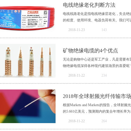
电线绝缘老化判断方法
电线线路老化是指电线绝缘层老化，失去绝
的程度、使用环境、电器负荷有关。我们可以
2018
-
11
-
23
143
问题。判断口诀：顺着电线查外观，变暗发
兆欧不低点二间。雨天潮湿值可小，数值可
矿物绝缘电缆的4个优点
件，一般使用二十年。电线使用超年限，接
1.“顺着电线查外观，变暗发硬裂纹见。双
无论是购物中心还是军工产业，凡是需要布
层，若发现绝缘层出现颜色失去光泽、变暗
物绝缘电缆深得各种现代建筑场景的喜爱呢？
绝缘层开裂、绝缘层脱落等，这说明该导线已
2018
-
11
-
22
234
不低点二间。雨天潮湿值可小，数值可再小
电气线路进行绝缘测量。不同线路的绝缘有不
比又有哪些优势呢？想要知道如何购买到口
低为0.22兆欧；雨天潮湿数值不应小于0.
点？（图片来源于网络）1、防火抗高温这
2018年全球射频光纤传输市场
题。3.“根据负荷和年限，可把寿命来估算
缘电缆中应用的两种无机物材料分别是铜和
长短，取决于电线的质量和电线安装的环境。
料。因为组成材料的特性导致电缆几乎可在
根据Markets and Markets的报告，全球射频光
近铜护套熔点的温度下继续操作。2、耐机
的5.661亿美元，预测期内的复合年增长率为10
护套保护着电缆的安全。当矿物绝缘电缆受
2018
-
11
-
22
264
的线路和护套的相对位置却并不发生改变，
因为这种电缆的全部材料都是无机材料，同
诸如对更高带宽和耐用性的光纤电缆需求不断增