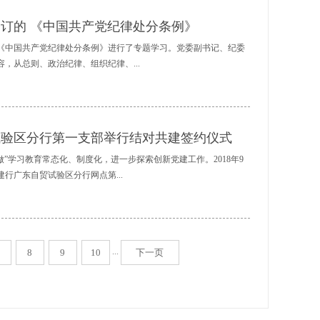
上的绿色产品。3、防爆 耐腐蚀近年来酸雨腐蚀了大量钢铁，给国
都在推动市场增长。预计到2023年，分组微波将占据微波传输设
订的 《中国共产党纪律处分条例》
绝缘电缆一定具有很好的防爆抗腐蚀的特性。矿物绝缘电缆的组成
量的通信技术，易于在城市和农村地区安装。基于分组微波技术的
境和酸性易腐蚀环境中很好地生存。4、...
和更高吞吐量的微波无线电，该技术可通过无线链路高效传输时分
的《中国共产党纪律处分条例》进行了专题学习。党委副书记、纪委
网服务提供创新且经济高效的无线传输解决方案。在预测期间，通
，从总则、政治纪律、组织纪律、...
物联网(IIoT)和机器对机器(M2M)通信的出现也有望推动通信应
纤传输市场的最大份额，其次是北美和欧洲。到2023年，亚太地区
印度占亚太地区市场的重要份额。该地区市场的高增长可归因于智能
深入讲解了本次《条例》修改的重要部分。会上，班子成员也分享
消费应用对高速无线连接的需求不断增长。全球射频光纤传输市场
学习，严格执行《条例》，让铁的纪律真正转化为日常习惯和自觉
试验区分行第一支部举行结对共建签约仪式
NER(瑞士)，安科公司(...
《条例》作为当前理论学习的重要内容，组织好广大党员开展学
》热潮，为推动《条例》贯彻落实营造良好氛围。
做”学习教育常态化、制度化，进一步探索创新党建工作。2018年9
行广东自贸试验区分行网点第...
委书记余群光同志和建行广东自贸区分行党委书记黄彤晖同志见
词、签署党建共建协议书，开展“党建引领、结对共建”的党建共建
...
8
9
10
下一页
动、业务互联、信息互又要重新开始另一份工作，重新打基础。是
工作中也会出现问题和失误，当然也就需要理解，需要温暖，需要
介绍了推进“两学一做”学习教育制度化常态化的工作经验和特色。
。本次银企党建共建活动在建立业务关系的基础上，将双方的党建
作、取长补短，相互借鉴先进的经营管理理念和党建工作经验，共