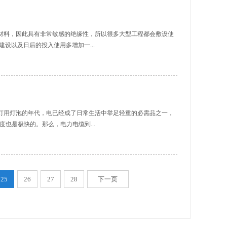
的第五条经验是细量内径和外径，如果通过前四种方式还是不能判
全部采用的是无机材料加工制作而成，这就使得其具备了一些其他
经超过允许误差范围那么就是劣质线。通过以上五条的检测基本就
较与传统电缆具有更强的阻燃性。含有铜、氧化镁的矿物绝缘电缆
量直接关系到家庭或者工厂的用电安全...
电缆在靠近明火的条件下仍然可以运作而不受影响，因此矿物绝缘
材料，因此具有非常敏感的绝缘性，所以很多大型工程都会敷设使
属于防火性能较高的物质材料，而铜、氧化镁包含在矿物绝缘电缆
设以及日后的投入使用多增加一...
非常高的情况下仍可作业，因此矿物绝缘电缆的操作环境要求相对
矿物绝缘电缆还具有一个非常重要的优点——矿物绝缘电缆的使用
物理耐火性从而使得以其作为原材料的矿物绝缘电缆在一些较为恶
呢？1、耐火性强矿物绝缘电缆使用的绝缘材料是属于高度耐火耐
一来矿物绝缘电缆具有非常持久的使用寿命并且无需经常性地对电
建筑发生意外火灾，电缆的绝缘层就能够起到很好的阻燃作用。而
优点因此使得矿物绝缘电缆的市场需求也越来越大。优质的矿物绝
温度非常高，所以能够在发生意外灾害的情况下也可以确保在高温
且不易损坏的矿物绝缘电缆还具有持久...
通常情况下，电缆会根据布线需求而进行走线，因此在布线的过程
灯用灯泡的年代，电已经成了日常生活中举足轻重的必需品之一，
用的是无机材料，拥有非常好的韧性，所以无论在被弯折成什么角
度也是极快的。那么，电力电缆到...
，所以能够确保电缆的辐射质量和使用寿命。3、耐腐蚀性强由于
而近些年来各个地方的环境质量不容乐观，有些使用电缆的工厂还
缆具有较强的耐腐蚀性。而矿物绝缘电缆则能够完全满足，因为其
文为大家介绍的就是电力电缆的六大优势。1.占地面积小。盘旋于
易腐蚀的环境中保持良好的性能。以上为大家介绍的这三个方面就
也占用了不少空间，而电力电缆因其线间绝缘距离比较小，不用搭
业工厂还是其他的应用工程，辐射电缆时首要考虑的问题，除了导
25
26
27
28
下一页
铺设等，可以节省很多空间，也不会破坏所到之处的风貌景色。2.
这些特点是能够确保建筑的用电安全，...
能防水，还能阻断其他杂质侵蚀电缆，这无疑减少了气候和周围环
输送的独立性，也保证了电力输送的稳定性。3.有很大的改良空
电压都越来越大，这使得它的使用价值也在逐渐升高，人们对它有
良速度。4.一经铺设对其的维护工作相对较少。因电力电缆铺设渠