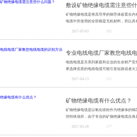
敷设矿物绝缘电缆需注意些
矿物绝缘电缆是将高导率的铜导体嵌置在内
电缆中所使用的全部都是无机材料，所以具有
2017
-
05
-
03
102
现在已经成为恶劣环境和对安全系数有着高
敷设过程中注意下列这些事情。1、在敷设
专业电线电缆厂家教您电线
且还要仔细查看即将施工的矿物绝缘电缆电
定的弯曲半径，所以在对专业的矿物绝缘电
电线电缆是关系到家庭和企业的生命财产安
3、因为在一定的环境条件下会让矿物绝缘
果选择劣质的电线电缆可能引发短路或者火灾
缆敷设成“S”形状，并且注意在这种情况下
2017
-
04
-
13
111
较大的情况下施工，例如在北方地区进行户
好也将其敷设成“S”形状， 以减少温差说
缆时选择电线电缆厂家就很重要，这需要我
的间距大小，要通过精确的计算之后获得最
多年的生产经验，可以从以下的几个细节来
矿物绝缘电缆有什么优点？
在敷设矿物绝缘电缆的时候需要注意的一些
电缆标签印刷字样，一般来说国内专业的电
家除了要找信誉好的矿物绝缘电缆施工单位以
错别字或者印刷深浅不一且字样模糊就需要
矿物绝缘电缆是以氧化镁粉作为绝缘体的铜
识别电线电缆时可以使用指甲划或者掐绝缘
些特殊场所，由于专业的矿物绝缘电缆自身具
家给到的第三条经验是反复折弯绝缘线，可
2017
-
03
-
29
177
绝缘线如果三到四次就断裂的电缆是绝对劣
产品质量的电线电缆厂家线芯常用铜和铝，
于高层建筑、飞机场、隧道内部、航空航天