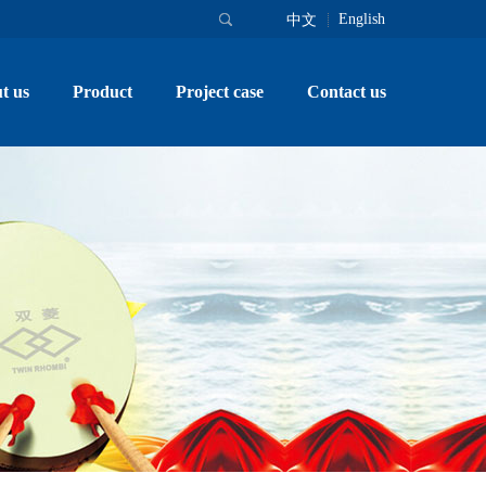
English
中文
t us
Product
Project case
Contact us