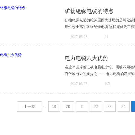
电缆就是劣质的。专业的电线电缆厂家给到
一步的概述。由于性价比高的矿物绝缘电缆
矿物绝缘电缆的特点
定就需要仔细测量线的内径和外径，如果已
普通电缆所不具备的优点。矿物绝缘电缆相
可以将劣质线的可能完全排除，电线电缆的质
既不助燃而自身也不燃烧，专业的矿物绝缘
矿物绝缘电缆的绝缘层因为使用的是氧化镁
电缆相较传统电缆更为安全。铜、氧化镁均
用性价比高的矿物绝缘电缆.这样能够为工程建
的制作原料当中，矿物绝缘电缆能够在温度
2017
-
03
-
28
91
较低而且运作起来更为便捷。另外，优质的
寿命长。无机材料具有较好的化学稳定性和
分安全性。那么矿物绝缘电缆拥有哪些特点
劣的环境下仍然可以保持稳定的性能，这样
高温的材料，因此，使用该电缆之后，万一
电力电缆六大优势
缆进行更换。矿物绝缘电缆具备以上诸多的
且，绝缘电缆中使用的是铜护套，铜的熔点
缘电缆不仅可以满足多种环境的使用需求，而
环境中保持良好的导电性。2、耐弯折性强
在这个充斥着电视电脑电冰箱、照明不用油
中会遇到各种角度，而矿物绝缘电缆由于使
而传输电力的媒介之一----电力电缆的发展速
度，都不会发生脱线、断开以及短路的现象
2017
-
03
-
22
105
大多数情况下，矿物绝缘电缆是用于户外，
有具有腐蚀性气体的排放，所以必须要求电
底是有哪些优势让它如此受欢迎呢？据此本
表层的绝缘层使用的是氧化镁，能够在各种
空的各种电线杂乱无章，不仅影响视觉效果
...
上一页
19
是矿物绝缘电缆的几个主要特点。无论是企
20
21
22
23
24
立电线杆，可以埋在土壤、在隧道或者室内
电特性以外，就是要具备以上这些特点，因此
电力电缆可靠性高。电力电缆的保护层不仅
境对它的影响；其绝缘层保证了电缆间电力
间。通过不断的改良电力电缆的电力容量和
增无减的需求在一定程度上也促进了它的改