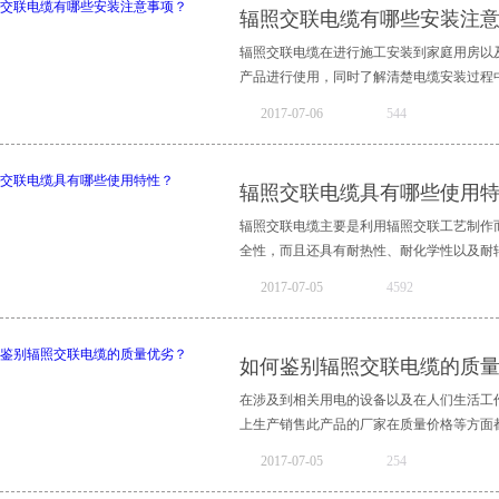
辐照交联电缆有哪些安装注
辐照交联电缆在进行施工安装到家庭用房以
产品进行使用，同时了解清楚电缆安装过程中
2017
-
07
-
06
544
止在安装过程中由于操作不当而影响电力的
联电缆时需要注意哪些事项呢？一、在安装
辐照交联电缆具有哪些使用
层剥除掉，而且为了防止绝缘表面出现刀痕
损伤的情况，并适当的用砂纸将不平整的部
辐照交联电缆主要是利用辐照交联工艺制作
的碳粒清除干净。二、高质量的辐照交联电
全性，而且还具有耐热性、耐化学性以及耐辐
的情况，还要避免三相不平衡运动时其钢铠
2017
-
07
-
05
4592
线应该使用的镀锡编织铜线与电缆铜带连接
交联电缆的端头应该具备防水以及能够防止
长的特点，在部分欧美等发达国家中被广泛
层老化击穿，同时当电缆处于不能及时敷设
品特性呢？一、质量好的辐照交联电缆与其
如何鉴别辐照交联电缆的质
及电缆端头出现进水等情况。以上就是在安
开裂性能好，其具有的优良耐磨性与其他类
装高质量的辐照交联电缆不仅能够延长电缆总
类型的化学溶剂能够在周围各种腐蚀性的媒
在涉及到相关用电的设备以及在人们生活工
不仅便于安装运输降低安装人员的劳动强度
上生产销售此产品的厂家在质量价格等方面都
还能利用较大的管径进行穿更多的电线，从
2017
-
07
-
05
254
热性，在工作过程中其最高额定温度能够达
腐蚀性以及有毒气体，对空气以及环境不会
质量优劣的技巧在选购过程中起着重要的参