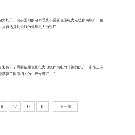
影响，在现代社会生活各领域场所作为一种环保安全性高的新型电
过程中能够实现瞬间耐温高达300度，用电烙铁进行烫电缆的绝
联电缆在使用时具有的相关特性，由于电缆在生活的各个领域当中
出现较大的凹陷情况时则能够说明绝缘层使用的材料或者制作工艺
性以及具有良好使用性能的电缆进行适...
情况下不会出现点燃的情况并且没有浓烟以及刺激性气味发生。
电力施工，目前国内的电力系统都需要低压电力电缆作为媒介，但
交联电缆放在90摄氏度的热水中浸泡一段时间，在正常情况下其绝
如何选择到最好的低压电力电缆厂...
会出现极速下降的情况，如辐照交联电缆的绝缘电阻出现急速下降或
使用的电缆并没有经过合理的辐照交联处理。三、对比电缆的密度识
于水的密度，所以在使用过程中可以剥下部分绝缘层放进水中进行
应该从哪几方面选择低压电力电缆生产厂家呢？（一）考察厂家的
入水底的情况则说明电缆表面使用的绝缘层为适宜使用的材质。以上
一定获得过国家相应的资质证明，因为电缆属于大项目施工方的必
据
的相关要点，通过上述检验方法不仅能够帮助人们购买到质量优良
还应获得相应的质量许可以及准许生产的证明，只有拿到过相关资
全事故发生，同时人们选择...
们可以放心选择的。（二）考察厂家的产品低压电力电缆属于工程
都避免不了需要使用低压电力电缆作为电力传输的媒介，市场上有
整个项目电力系统的搭建成果，高品质的低压电线电缆厂家生产的
获得了国家相关的生产许可证，在...
且所生产的电缆一定符合国家相关标准并且通过了质量监督体系的
在选择低压电力电缆厂家时需要考虑的一个方面，由于电缆毕竟属
运输和安装的过程中难免会出现一些问题，这时就必须更换新的低
个方面作为挑选的重要依据：（一）依照工程情况选择规格当我们
则会提供相应的更换服务，避免施工方的经济损失。根据以上的这
家会提供给我们多种规格大小、长短的电缆供我们选择，施工时一
...
候一定要着重考察这几个方面，厂家的资质证明了该厂家的合法合
16
17
18
19
下一页
算出所需要电缆的长度以及空隙的大小，必要时进行实地测量并通
务体现了厂家认真负责的态度，所以我...
，确定规格是我们使用低压电力电缆时最需要注意的；（二）按照
质用于不同工程和使用环境，最好的低压电力电缆的绝缘方式大致
充油等，不同的材质应对不同的工程需要。我们需要在项目施工前
带来不必要的损失；（三）根据使用环境选择电缆低压电力电缆在