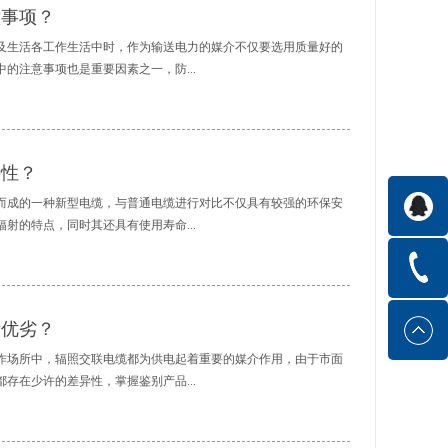
意事项？
及生活各工作生活中时，作为输送电力的媒介不仅要选用质量好的
的注意事项也是重要因素之一，防...
传输或者威胁到安装工作人员的安全。那么，安装质量好的辐照交
电缆终端头时为了避免损伤辐照交联电缆的绝缘应该将半导电屏蔽
特性？
以及其他凹凸不平的情况发生，应定期检查好电缆的表面有无出现
分磨平，同时还应注意屏蔽端部分是否保持平整状态以及将石墨层
而成的一种新型电缆，与普通电缆进行对比不仅具有较强的环保安
缆的端头铜屏蔽和钢铠应保持良好接地从而可以防止发生线路短路
射的特点，同时其还具有使用寿命...
端部产生感应电动势或者出现燃烧护套等事故发生，同时接地引出
时，为了避免烧损绝缘应该使用烙铁锡焊而非喷灯封焊。三、辐照
腐蚀材料的侵蚀，从而能够避免因水以及其他腐蚀物体而导致绝缘
作为家庭建筑用线使用。那么，高质量的辐照交联电缆具有哪些产
的情况时应将其防止阴凉干燥处进行储藏，并且要防止日光暴晒以
他类型材质的电缆相比具有优异的机械物理性能，并且耐环境应力
量优劣？
装辐照交联电缆时应该注意的相关事项，按照上述要点进行实施安
型材料相比更能承受集中的机械应力，同时辐照交联电缆还耐各种
体的使用年限，而且还能避免出现线路...
介中相对稳定。二、辐照交联电缆与普通电缆相比重量要轻许多，
作场所中，辐照交联电缆都为供电起着重要的媒介作用，由于市面
而且还能减少辐照交联电缆的运输费用，同时其在施工安装过程中
存在少许的差异性，掌握鉴别产品...
而可以降低建筑安装的总体成本。三、辐照交联电缆具有较强的耐
到较高的温度，同时如辐照交联电缆发生燃烧状况时并不会释放出
产生二次危害并且符合现代消防安全要求，而且其还具有良好的电
考作用。那么，人们应该如何鉴别辐照交联电缆的质量优劣呢？