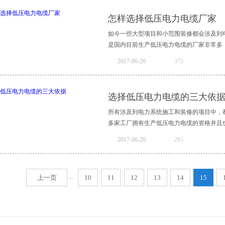
气性能在使用时不易受到温度的变化而产生
一、耐热温度。质量好的辐照交联电缆在工作
怎样选择低压电力电缆厂家
缆产品进行使用。以上就是高质量的辐照交
缘层表面时应该不会有明显的凹陷情况，如
都有所应用，选择一款具有较高的安全性环保
有缺陷，同时如果用打火机进行烧烤在正常
如今一些大型项目和小范围装修都会涉及到
二、热水浸泡检测绝缘电阻的变化。将辐照
是国内目前生产低压电力电缆的厂家非常多，
缘电阻应保持在0.1兆欧每千米以上并且不
2017
-
06
-
20
375
者低于0.009兆欧每千米的情况，则说明
别。一般情况下辐照交联电缆的材料密度大
家成为困扰项目进程的主要问题，究竟我们
检验电缆表面使用的材质 ，如果是出现沉
资质能够生产高品质的低压电力电缆的厂家
选择低压电力电缆的三大依
就是进行鉴别辐照交联电缆质量优劣应参考
备耗材，所以除了基本的营业执照之外厂家
的产品，而且还能避免由于质量问题而导致安
质以及生产许可的低压电力电缆厂家才是我
所有涉及到电力系统施工和装修的项目中，
中较为重要的一个材料，产品的质量决定着
多家工厂拥有生产低压电力电缆的资格并且也
产品在材料的选择和使用上会更加严格，并
2017
-
06
-
20
285
认证。（三）考察厂家的售后售后也是我们
于大型耗材并且涉及的金额也较高，在产品
挑选低压电力电缆的时候还应该将以下这三
压电线电缆，如果厂家的售后服务非常到位
确定了合作的低压电力电缆厂家的时候，厂
...
上一页
10
11
几点我们在挑选低压电力电缆生产厂家的时
12
13
14
15
定要提前规划电力系统的布局，根据图纸测
规性，产品的质量决定着工程的效果，售后服
过测算出的数据在进行低压电力电缆的选择
实际情况选择材质低压电力电缆有许多种材
分为：聚氯乙烯、交联聚乙烯、橡皮、以及
与厂家确定所选材料，避免材料选择给项目