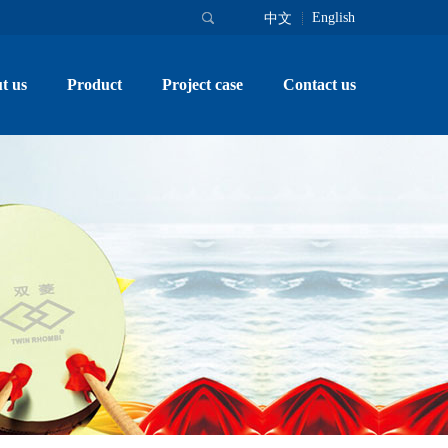
English
中文
t us
Product
Project case
Contact us