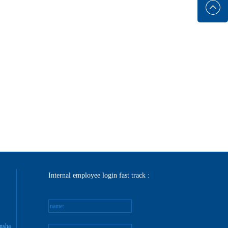
Internal employee login fast track :
name:
nsha