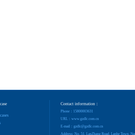
BYJ(F)RVVRVVP
 case
Contact information：
Phone：15800003631
 cases
URL：www.gzdlc.com.cn
s
E-mail：gzdlc@gzdlc.com.cn
Address: No. 51, LanZhang Road, Lanhe Town, Na