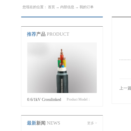
您现在的位置：
首页
→
内部信息
→
我的订单
推荐
产品
PRODUCT
上一
roduct Model：
0.6/1kV Crosslinked
Product Model：
Cotton Covered Wir
JVYJLVYJV22YJLV22YJV32YJLV32
polyethylene insulated
YJVYJV22YJV32
最新
新闻
NEWS
更多 >
power cable