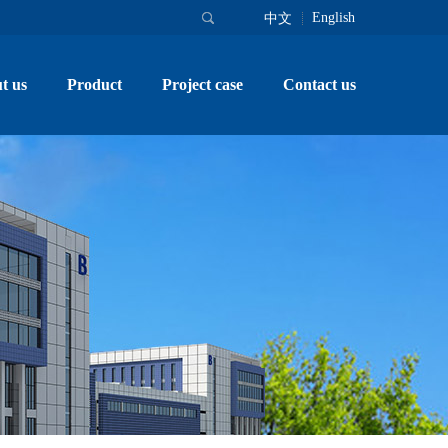
English
中文
t us
Product
Project case
Contact us