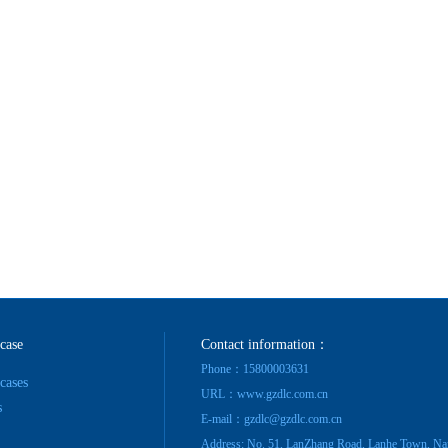
BYJ(F)RVVRVVP
 case
Contact information：
Phone：15800003631
 cases
URL：www.gzdlc.com.cn
s
E-mail：gzdlc@gzdlc.com.cn
Address: No. 51, LanZhang Road, Lanhe Town, Na