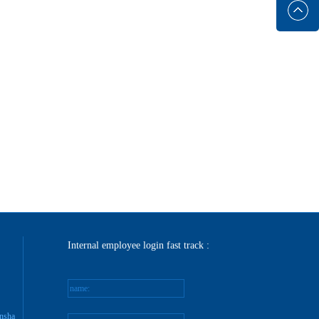
Internal employee login fast track :
name:
nsha