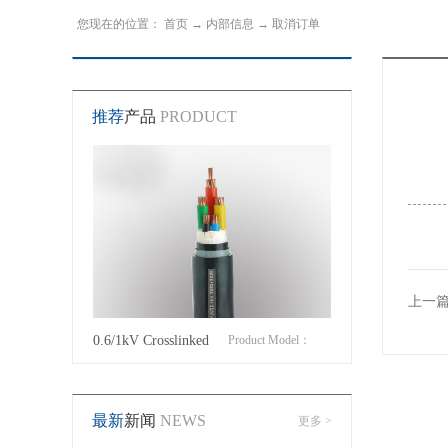
您现在的位置：
首页
→
内部信息
→
取消订单
推荐
产品
PRODUCT
上一
roduct Model：
0.6/1kV Crosslinked
Product Model：
Cotton Covered Wir
JVYJLVYJV22YJLV22YJV32YJLV32
polyethylene insulated
YJVYJV22YJV32
最新
新闻
NEWS
更多 >
power cable