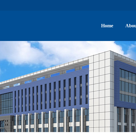
Home
Abou