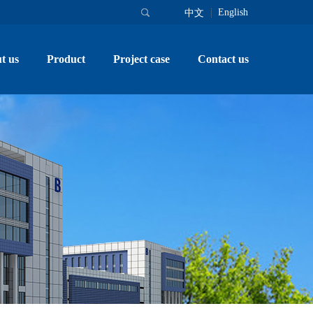
English
中文
t us
Product
Project case
Contact us