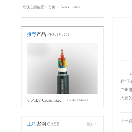
您现在的位置：
首页
→
News
→
new
推荐
产品
PRODUCT
赛”正
广州
大赛
roduct Model：
0.6/1kV Crosslinked
Product Model：
Cotton Covered Wir
JVYJLVYJV22YJLV22YJV32YJLV32
polyethylene insulated
YJVYJV22YJV32
上一
工程
案例
CASE
更多 >
power cable