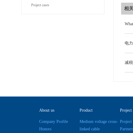
Project cases
相
About us
Product
Project
Company Profile
Medium voltage cross-
Project
Honors
linked cable
Partner