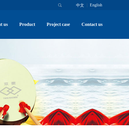
English
中文
t us
Product
Project case
Contact us