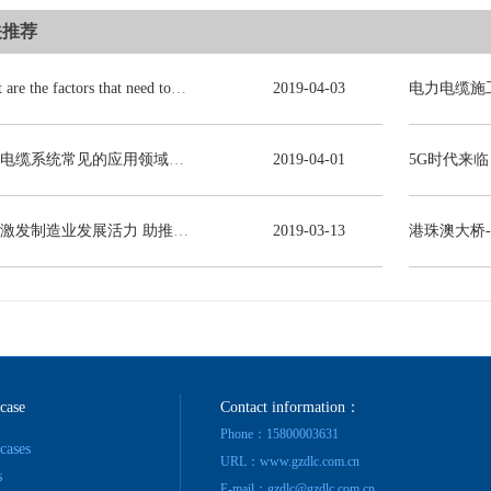
关推荐
BYJ(F)RVVRVVP
What are the factors that need to be consulted in choosing power cables?
2019
-
04
-
03
电力电缆系统常见的应用领域有哪些？
2019
-
04
-
01
减税激发制造业发展活力 助推线缆行业高质量发展
2019
-
03
-
13
港珠澳大桥
 case
Contact information：
Phone：15800003631
 cases
URL：www.gzdlc.com.cn
s
E-mail：gzdlc@gzdlc.com.cn