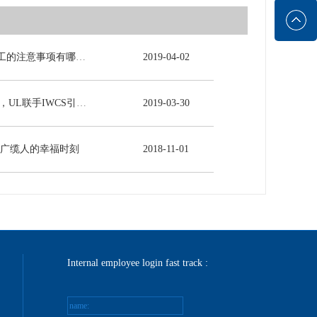
电力电缆施工的注意事项有哪些？
2019
-
04
-
02
5G时代来临，UL联手IWCS引领线缆行业发展新未来
2019
-
03
-
30
-广缆人的幸福时刻
2018
-
11
-
01
Internal employee login fast track :
name: