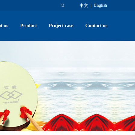
English
中文
t us
Product
Project case
Contact us