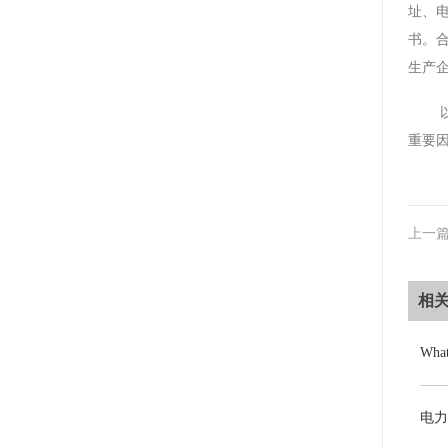
址、
书。
生产
重要
上一
相