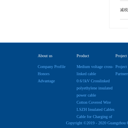
About us
Product
Project
Company Profile
Medium voltage cross-
Project
Honors
linked cable
Partner
Advantage
0.6/1kV Crosslinked
polyethylene insulated
power cable
Cotton Covered Wire
LSZH Insulated Cables
Cable for Charging of
Copyright ©2019 - 2020 Guangzhou 
Electric Cars