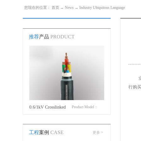
您现在的位置：
首页
→
News
→
Industry Ubiquitous Language
推荐
产品
PRODUCT
行购
roduct Model：
0.6/1kV Crosslinked
Product Model：
Cotton Covered Wir
JVYJLVYJV22YJLV22YJV32YJLV32
polyethylene insulated
YJVYJV22YJV32
工程
案例
CASE
更多 >
power cable