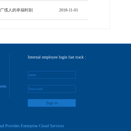
-广缆人的幸福时刻
2018
-
11
-
01
Internal employee login fast track :
name:
nsha
Password:
reg
ud Provides Enterprise Cloud Services