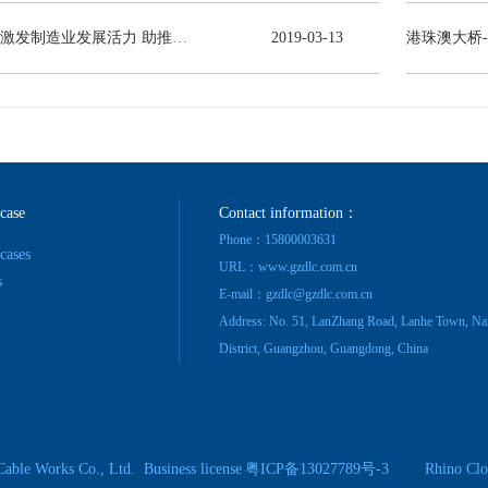
减税激发制造业发展活力 助推线缆行业高质量发展
2019
-
03
-
13
港珠澳大桥
 case
Contact information：
Phone：15800003631
 cases
URL：www.gzdlc.com.cn
s
E-mail：gzdlc@gzdlc.com.cn
Address: No. 51, LanZhang Road, Lanhe Town, Na
District, Guangzhou, Guangdong, China
Cable Works Co., Ltd.
Business license
粤ICP备13027789号-3
Rhino Clo