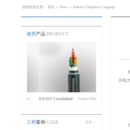
您现在的位置：
首页
→
News
→
Industry Ubiquitous Language
推荐
产品
PRODUCT
压电
roduct Model：
0.6/1kV Crosslinked
Product Model：
Cotton Covered Wir
JVYJLVYJV22YJLV22YJV32YJLV32
polyethylene insulated
YJVYJV22YJV32
工程
案例
CASE
更多 >
power cable