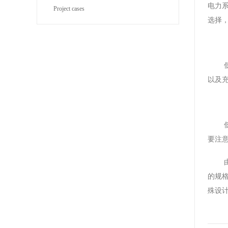
电力
Project cases
选择
以及
要注
的规
殊设