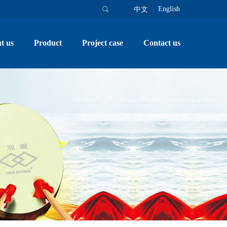
English
中文
t us
Product
Project case
Contact us