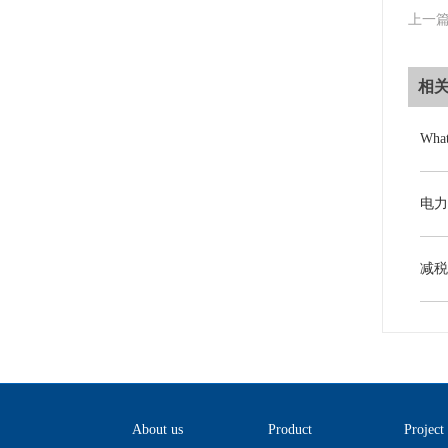
上一
相
About us
Product
Project