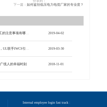
分享到：
下一篇：
如何鉴别低压电力电缆厂家的专业度？
电力电缆施工的注意事项有哪些？
2019
-
04
-
02
5G时代来临，UL联手IWCS引领线缆行业发展新未来
2019
-
03
-
30
-广缆人的幸福时刻
2018
-
11
-
01
Internal employee login fast track :