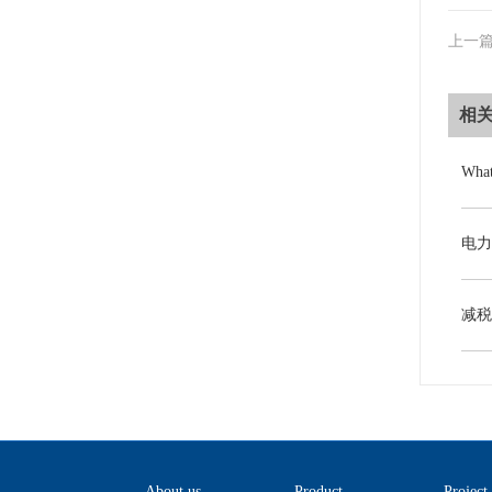
上一
相
About us
Product
Project