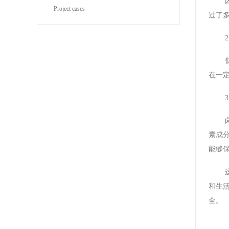
Project cases
过了
在一
素成
能够
和生
全。