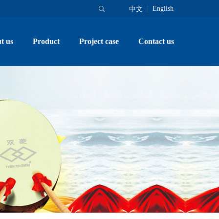
English
中文
t us
Product
Project case
Contact us