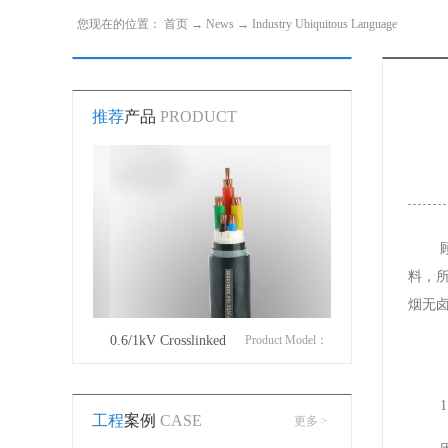
您现在的位置：
首页
→
News
→
Industry Ubiquitous Language
推荐
产品
PRODUCT
料，
烟无
roduct Model：
0.6/1kV Crosslinked
Product Model：
Cotton Covered Wir
JVYJLVYJV22YJLV22YJV32YJLV32
polyethylene insulated
YJVYJV22YJV32
工程
案例
CASE
更多 >
power cable