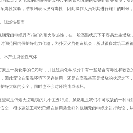
因为低烟无卤电缆的绝缘保护套种没有卤素和其他的铅镉铬汞等物质，所
BYJ(F)RVVRVVP
多项毒性实验，结果均表示没有毒性，因此操作人员对其进行施工的时候
2、阻燃性很高
低烟无卤电缆具有很好的耐火耐热性，在一般高温状态下不容易发生燃烧
定时间范围内保护好电力传输，为扑灭火势创造机会，所以很多建筑工程
3、不产生腐蚀性气体
卤素是一类化学的总称呼，并且这类化学成分中有一些是含有毒性和较强
分，因此无论在常温环境下保存使用，还是在高温甚至是燃烧的状况之下
保护好大家的安全，同时也不会对环境造成破坏。
这些就是低烟无卤电缆的几个主要特点。虽然电是我们不可或缺的一种能
活安全，很多建筑工程都已经在使用质量好的低烟无卤电缆来进行敷设，