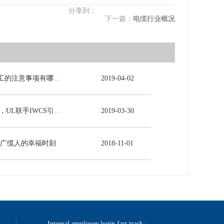
分享到：
下一篇：
电缆行业概况
电力电缆施工的注意事项有哪些？
2019
-
04
-
02
5G时代来临，UL联手IWCS引领线缆行业发展新未来
2019
-
03
-
30
-广缆人的幸福时刻
2018
-
11
-
01
Internal employee login fast track :