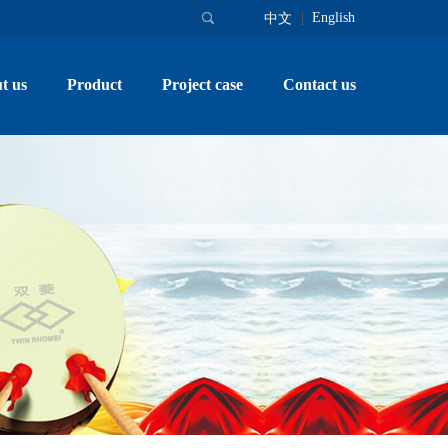
English
中文
t us
Product
Project case
Contact us