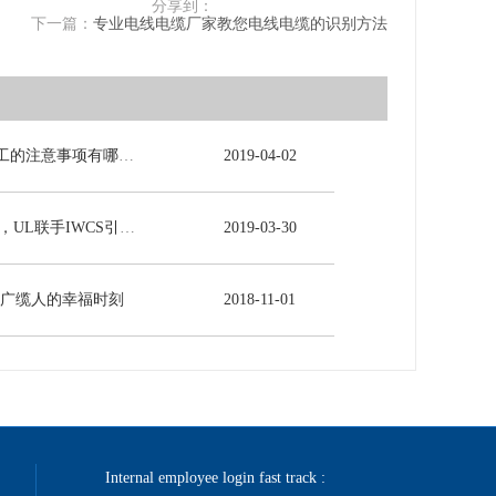
分享到：
下一篇：
专业电线电缆厂家教您电线电缆的识别方法
电力电缆施工的注意事项有哪些？
2019
-
04
-
02
5G时代来临，UL联手IWCS引领线缆行业发展新未来
2019
-
03
-
30
-广缆人的幸福时刻
2018
-
11
-
01
Internal employee login fast track :