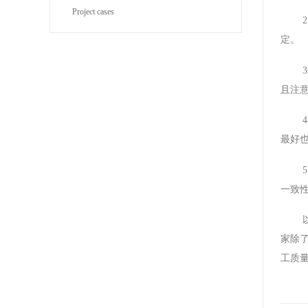
Project cases
定。
且注
最好也
一致
家除
工质