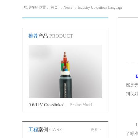
您现在的位置：
首页
→
News
→
Industry Ubiquitous Language
推荐
产品
PRODUCT
都是
到良
roduct Model：
0.6/1kV Crosslinked
Product Model：
Cotton Covered Wir
JVYJLVYJV22YJLV22YJV32YJLV32
polyethylene insulated
YJVYJV22YJV32
工程
案例
CASE
更多 >
power cable
了标