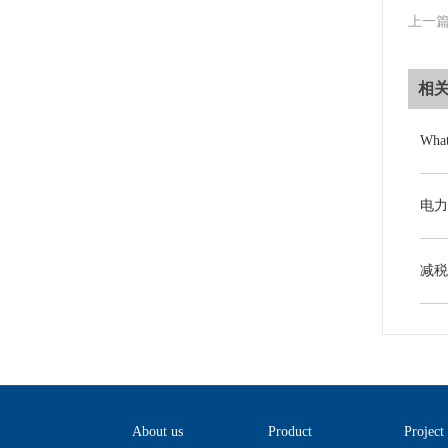
上一
相
About us
Product
Project