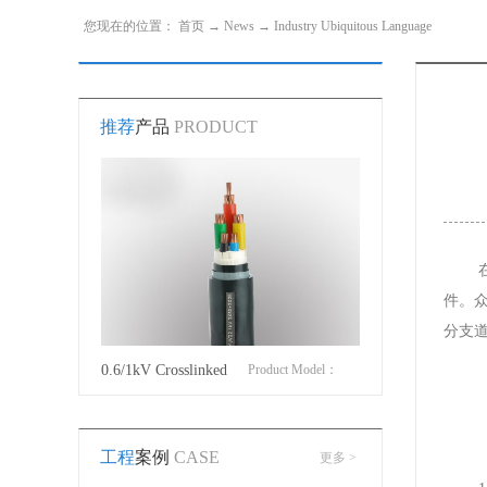
您现在的位置：
首页
→
News
→
Industry Ubiquitous Language
推荐
产品
PRODUCT
件。
分支
roduct Model：
0.6/1kV Crosslinked
Product Model：
Cotton Covered Wir
JVYJLVYJV22YJLV22YJV32YJLV32
polyethylene insulated
YJVYJV22YJV32
工程
案例
CASE
更多 >
power cable