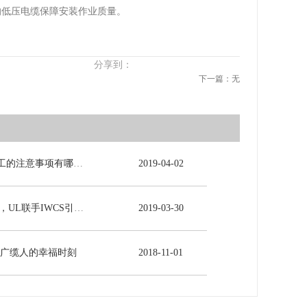
的低压电缆保障安装作业质量。
分享到：
下一篇：无
电力电缆施工的注意事项有哪些？
2019
-
04
-
02
5G时代来临，UL联手IWCS引领线缆行业发展新未来
2019
-
03
-
30
-广缆人的幸福时刻
2018
-
11
-
01