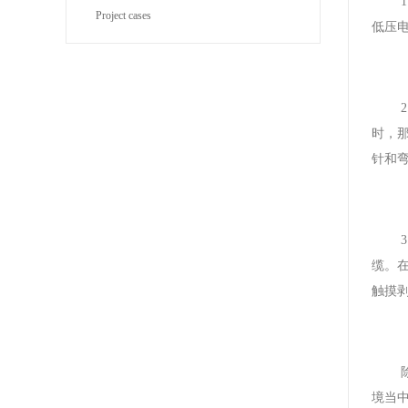
Project cases
低压
时，
针和
缆。
触摸
境当