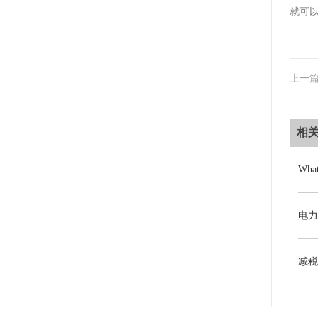
就可
上一
相