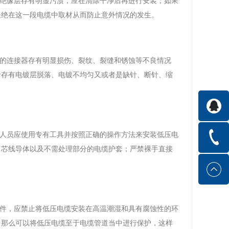
在绝缘层存有明显污渍，应在清除干净后再进行安装；如果
杜绝在这一段电缆中取材从而防止意外情况的发生。
缆的连接器存有明显损伤、裂纹、裂缝和锈蚀等不良情况
针存有电镀层脱落、电镀不均匀又或者是缺针、断针、缩
业人员应使用专有工具并按照正确的操作方法来安装低压电
、芯线导体以及不需处理部分的电缆护套；严禁裸手直接
条件，应禁止将低压电缆安装在高温潮湿和具有腐蚀性的环
，那么可以将低压电缆至于电缆管道当中进行保护，这样