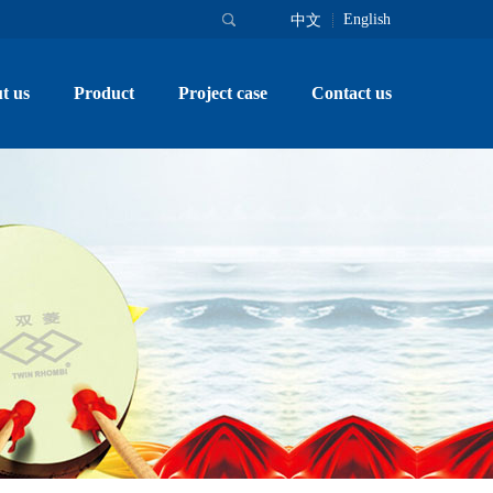
English
中文
t us
Product
Project case
Contact us