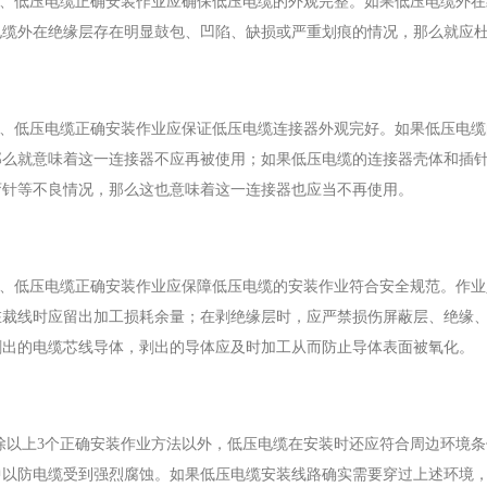
1、低压电缆正确安装作业应确保低压电缆的外观完整。如果低压电缆外
BYJ(F)RVVRVVP
电缆外在绝缘层存在明显鼓包、凹陷、缺损或严重划痕的情况，那么就应
2、低压电缆正确安装作业应保证低压电缆连接器外观完好。如果低压电
那么就意味着这一连接器不应再被使用；如果低压电缆的连接器壳体和插
弯针等不良情况，那么这也意味着这一连接器也应当不再使用。
3、低压电缆正确安装作业应保障低压电缆的安装作业符合安全规范。作
在裁线时应留出加工损耗余量；在剥绝缘层时，应严禁损伤屏蔽层、绝缘
剥出的电缆芯线导体，剥出的导体应及时加工从而防止导体表面被氧化。
除以上3个正确安装作业方法以外，低压电缆在安装时还应符合周边环境
中以防电缆受到强烈腐蚀。如果低压电缆安装线路确实需要穿过上述环境