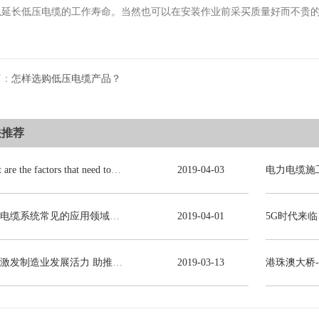
以延长低压电缆的工作寿命。当然也可以在安装作业前采买质量好而不贵
篇：
怎样选购低压电缆产品？
关推荐
What are the factors that need to be consulted in choosing power cables?
2019
-
04
-
03
电力电缆系统常见的应用领域有哪些？
2019
-
04
-
01
减税激发制造业发展活力 助推线缆行业高质量发展
2019
-
03
-
13
港珠澳大桥