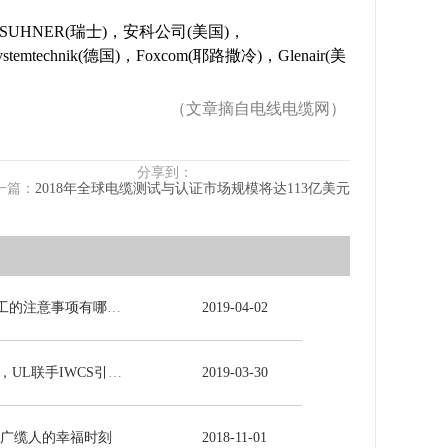
UHNER(瑞士)，安科公司(美国)，
stemtechnik(德国)，Foxcom(耶路撒冷)，Glenair(美
（文章摘自电线电缆网）
分享到：
一篇：
2018年全球电缆测试与认证市场规模将达113亿美元
电力电缆施工的注意事项有哪些？
2019
-
04
-
02
5G时代来临，UL联手IWCS引领线缆行业发展新未来
2019
-
03
-
30
-广缆人的幸福时刻
2018
-
11
-
01