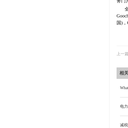
务门
Gooc
国)，O
上一
相