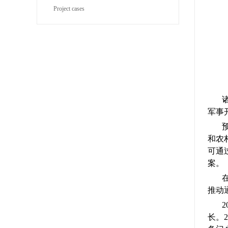
Project cases
军事
和农
可通
案。
推动
长。