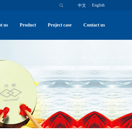
English
中文
t us
Product
Project case
Contact us