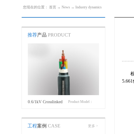
您现在的位置：
首页
→
News
→
Industry dynamics
推荐
产品
PRODUCT
根
5.6
roduct Model：
0.6/1kV Crosslinked
Product Model：
Cotton Covered Wir
JVYJLVYJV22YJLV22YJV32YJLV32
polyethylene insulated
YJVYJV22YJV32
工程
案例
CASE
更多 >
power cable