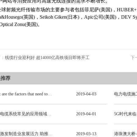
户网站等消费应用对高速无线连接的需求不断增长。
全球射频光纤传输市场的主要参与者包括菲尼萨(美国)，HUBER+S
h&Housego(英国)，Seikoh Giken(日本)，Apic公司(美国)，DEV Sy
ptical Zonu(美国)。
篇：
线缆行业迎利好 超14000亿高铁项目即将开工
下
关推荐
What are the factors that need to be consulted in choosing power cables?
2019
-
04
-
03
电力电缆系统常见的应用领域有哪些？
2019
-
04
-
01
减税激发制造业发展活力 助推线缆行业高质量发展
2019
-
03
-
13
港珠澳大桥