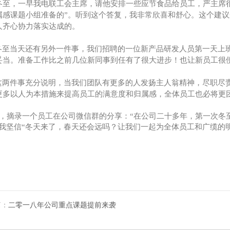
冬至，一早我电联工会主席，请他安排一些应节食品给员工，严主席
属感课题小组准备的”。听到这个答复，我非常欣喜和舒心。这个建
人齐心协力落实达成的。
冬至当天还有另外一件事，我们招聘的一位新产品研发人员第一天上
妥当。准备工作比之前几位新同事到任有了很大进步！也让新员工很
这两件事充分说明，当我们团队有更多的人发扬主人翁精神，尽职尽
更多以人为本措施来提高员工的满意度和归属感，全体员工也必将更
，摘录一个员工在公司微信群的分享：
“在公司二十多年，第一次冬
。我坚信“冬天来了，春天还会远吗？让我们一起为全体员工和广缆的
篇：
二零一八年公司重点课题提前来袭