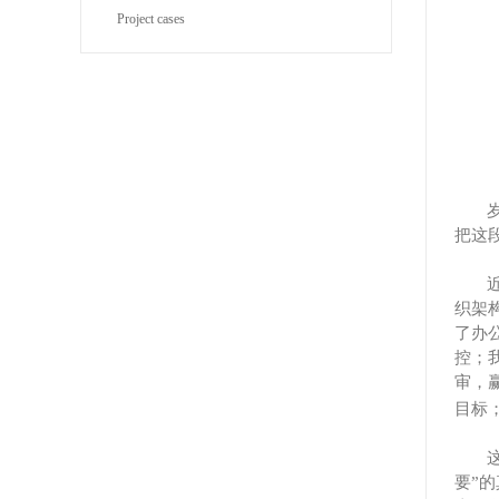
Project cases
把这
织架
了办
控；
审，
目标
要”