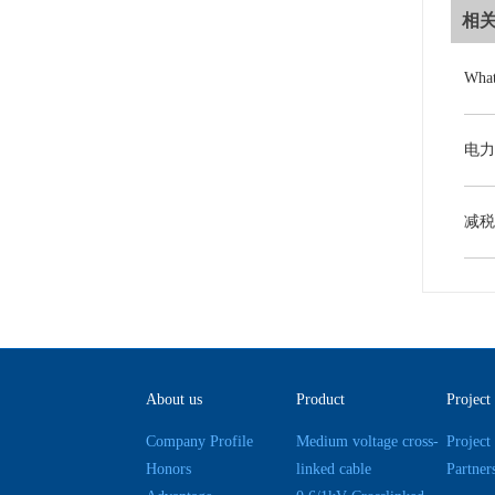
相
About us
Product
Project
Company Profile
Medium voltage cross-
Project
Honors
linked cable
Partner