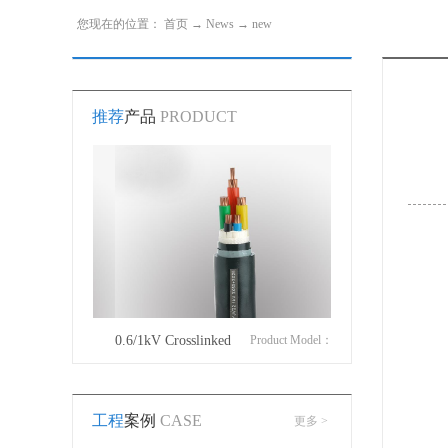
您现在的位置：
首页
→
News
→
new
推荐
产品
PRODUCT
roduct Model：
0.6/1kV Crosslinked
Product Model：
Cotton Covered Wir
JVYJLVYJV22YJLV22YJV32YJLV32
polyethylene insulated
YJVYJV22YJV32
工程
案例
CASE
更多 >
power cable