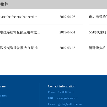
关推荐
What are the factors that need to be consulted in choosing power cables?
2019
-
04
-
03
电力电缆系统常见的应用领域有哪些？
2019
-
04
-
01
减税激发制造业发展活力 助推线缆行业高质量发展
2019
-
03
-
13
港珠澳大桥
 case
Contact information：
Phone：15800003631
 cases
URL：www.gzdlc.com.cn
s
E-mail：gzdlc@gzdlc.com.cn