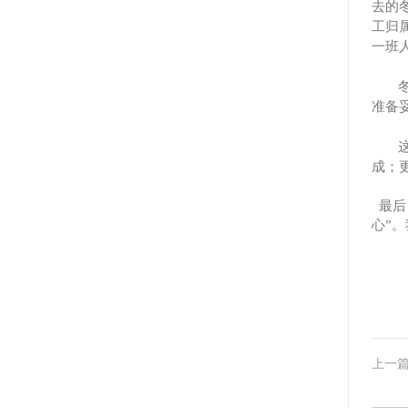
去的
工归
一班
准备
成；
最后
心”
上一