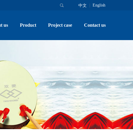
English
中文
t us
Product
Project case
Contact us