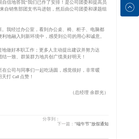
很自信地答我“我们已作了安排！是公司团委和提高员
议来自销售部团支书马进朝，然后由公司团委和课题组
班。我经过办公室，看到办公桌、椅、柜子、电脑都
便利地融入到新环境中，感受到公司的用心和诚意。
责地做好本职工作；更多人主动提出建议并努力达
团结一致、群策群力地共创广缆美好明天！
至在公司与同事们一起吃汤圆，感觉很好，非常暖
明天打
点赞！
Call
（总经理 余群光）
分享到：
下一篇：
“端午节”放假通知