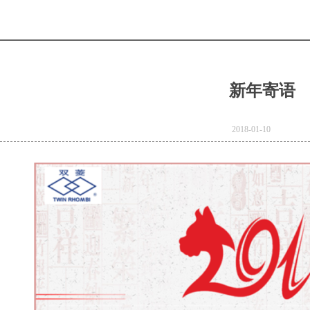
新年寄语
2018-01-10
e
Product Model：
BVBVRWDZ-
BYJWDZ-