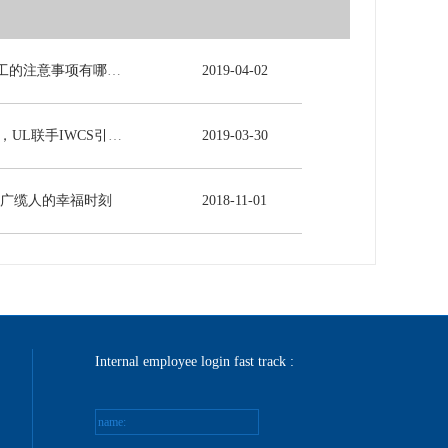
电力电缆施工的注意事项有哪些？
2019
-
04
-
02
5G时代来临，UL联手IWCS引领线缆行业发展新未来
2019
-
03
-
30
-广缆人的幸福时刻
2018
-
11
-
01
Internal employee login fast track :
name: