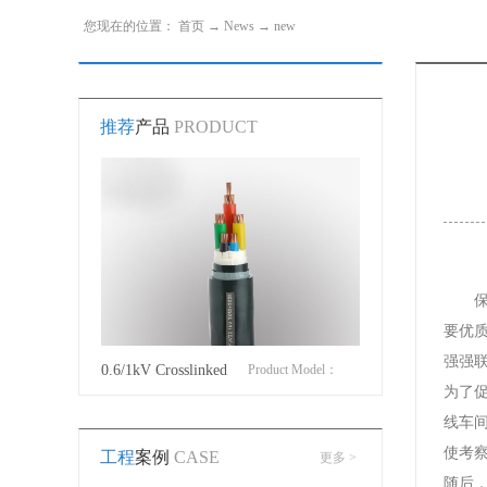
您现在的位置：
首页
→
News
→
new
推荐
产品
PRODUCT
要优
强强
roduct Model：
0.6/1kV Crosslinked
Product Model：
Cotton Covered Wir
为了
JVYJLVYJV22YJLV22YJV32YJLV32
polyethylene insulated
YJVYJV22YJV32
线车
使考
工程
案例
CASE
更多 >
power cable
随后