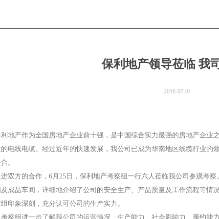
保利地产领导莅临 我
2016-07-01
保利地产作为全国房地产企业前十强，是中国综合实力最强的房地产企业
质的电线电缆。经过近年的快速发展，我公司已成为华南地区线缆行业的
联合。
e
Product Model：
促进双方的合作，6月25日，保利地产考察组一行六人莅临我公司参观考
BVBVRWDZ-
间及成品车间，详细地介绍了公司的安全生产、产品质量及工作流程等情
察组印象深刻，充分认可公司的生产实力。
BYJWDZ-
，考察组进一步了解我公司的运营情况、生产能力、社会影响力、履约能