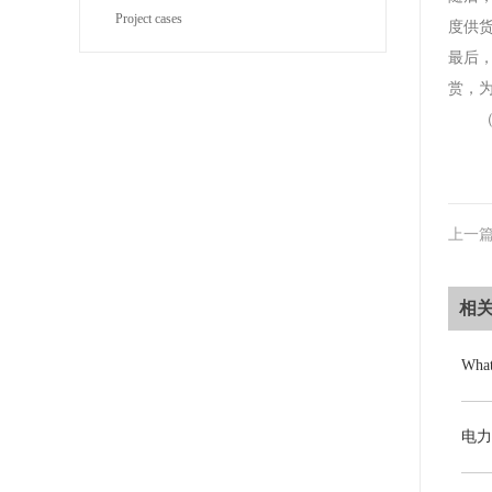
Project cases
度供
最后
赏，
上一
相