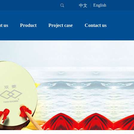
English
中文
t us
Product
Project case
Contact us