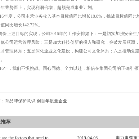
一年乘势而上，实现利润倍增，超额完成事业计划。
BYJ(F)RVVRVVP
6年度，公司主营业务收入基本目标值同比增长18.8%，挑战目标值同比增长
值同比增长142.72%。
保上述目标的实现，公司2016年的工作安排如下：一是切实加强安全生
降低公司运营管理风险；三是加大科技创新的投入和研究，突破发展瓶颈
人才管理体系；五是深化企业文化建设，构建公司文化体系；六是推动党
度。
16年，我们不惧挑战、同心同德、全力以赴，相信在集团公司的正确引
篇：
育品牌保护意识 创百年质量企业
关推荐
What are the factors that need to be consulted in choosing power cables?
2019
-
04
-
03