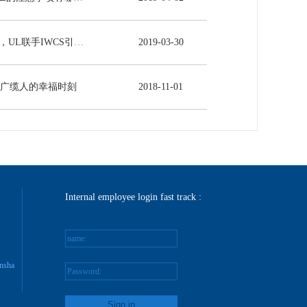
5G时代来临，UL联手IWCS引领线缆行业发展新未来
2019
-
03
-
30
-广缆人的幸福时刻
2018
-
11
-
01
Internal employee login fast track :
name:
nsha
Password: