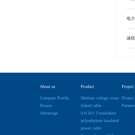
About us
Product
Project
Company Profile
Medium voltage cross-
Project
Honors
linked cable
Partner
Advantage
0.6/1kV Crosslinked
polyethylene insulated
power cable