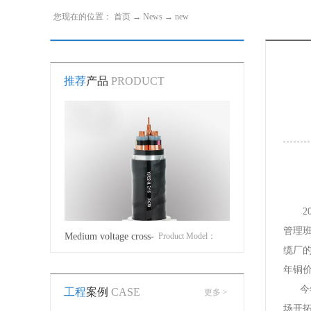
您现在的位置：
首页
→
News
→
new
推荐
产品
PRODUCT
管理
Medium voltage cross-
Product Model：
0.6/1kV Crosslinked
缆厂的
linked cable
YJVYJLVYJV22YJLV22YJV32YJLV32
polyethylene insulat
年铜价
今年
工程
案例
CASE
更多 >
power cable
场开