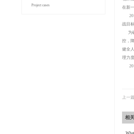
Project cases
在新
201
战目标
为确
控，
健全
理力
20
上一
相