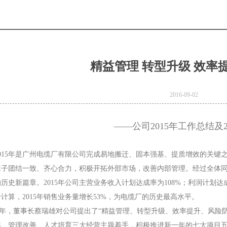
精益管理 转型升级 效率
2016-09-02
——公司2015年工作总结及2
2015年是广州电缆厂有限公司完成易地搬迁、固本强基、提质增效的关键
班子团结一致、齐心合力，积极开拓外部市场，改善内部管理。经过全体
Product Model：
Cotton Covered Wire
Product Model：
历史新篇章。2015年公司主营业务收入计划达成率为108%；利润计划达成
ed
YJVYJV22YJV32
BVBVRWDZ-
计算，2015年销售业务量增长53%，为电缆厂的历史最高水平。
，董事长蔡瑞雄对公司提出了“精益管理、转型升级、效率提升、风险防
BYJWDZ-
拓、管理改善、人才培育三大经营主题着手，积极推进新一年的七大项目