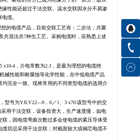
一样，绝缘性能还超过于法交联。温水交联因水分不易渗
联电缆。
理想的电缆产品，目前交联工艺有：二步法；共聚
，及共混法共7种生工艺。采购电缆时，应熟悉上述
 x10-4，介电常数为2.3，是最为理想的电缆绝
的机械性能和耐腐蚀等化学性能，在中低电缆产品
质均完全一致。现将常用的不同类型电缆的选用介
号为YJLV22—0．6／1、3 x70:该型号中的交
，如采用干法交联，设备投资大，生产速度慢，如电
交联，因电缆弯曲次数过多会使电缆的紧压导体受
电缆切忌采用干法交联；对截面较大或铜芯电缆不