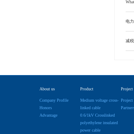
About us
Product
Project
Company Profile
Medium voltage cross-
Project
Honors
linked cable
Partner
Advantage
0.6/1kV Crosslinked
polyethylene insulated
power cable