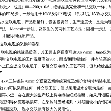
量极少，也是(100—200)x10-6，绝缘品质完全和干法交联
厚的PE绝缘，一般适用于10kV及以下电缆，特另U是1kV温水交
温水交联电缆，产品质量好，设备投资低，生产速度快，是最为
产法；Monosil一步法，及派生的另两种工艺方法；固相一步法
，才能得到优质产品。
3.交联电缆的采购和选型
交联电缆的绝缘品质高，其工频击穿强度可达50kV/mm，tan6仅为5
同时交联电缆的工作温度高达90c，耐热和耐候性好，并有较高
本上已全是交联电缆了。尽管交联电缆的工艺不同，但其绝缘品
下：
(1)1kV三芯铝芯70mm’交联聚乙烯绝缘聚氯乙烯护套钢带销装电缆，型
缘(YJ)可以采用任何一种交联工艺，但以采用温水交联为最好
面再小些，会在庞大的生产线上将电缆拉细或拉断，如果用辐照
紧压铜导体更容易损坏。在采购时应考虑到：对截面较小的铝芯
用幅照交联，温水交联就有较大的灵活性。