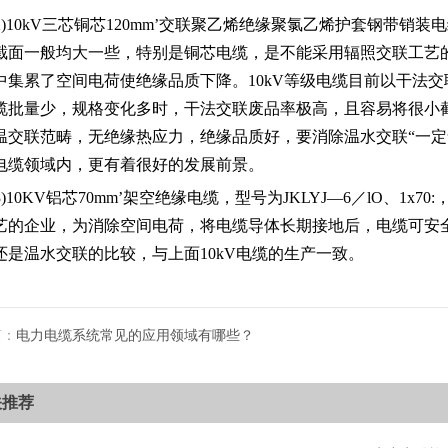
(2)10kV三芯铜芯120mm’交联聚乙烯绝缘聚氯乙烯护套钢带销装电缆，
截面一般均大一些，特别是铜芯电缆，是不能采用辐照交联工艺
中集累了空间电荷使绝缘品质下降。10kV等级电缆目前以干法
缆批量少，规格变化多时，干法交联废品率极高，且容易将很小
温交联范畴，无绝缘热应力，绝缘品质好，要消除温水交联“一定
电缆领域内，更有着很好的发展前景。
(3)10KV铝芯70mm’架空绝缘电缆，型号为JKLYJ—6／lO、
艺的企业，为消除空间电荷，将电缆导体长期接地后，电缆可安
还是温水交联的比较，与上面10kV电缆的生产一致。
篇：
电力电缆系统常见的应用领域有哪些？
关推荐