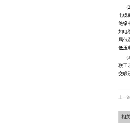
电缆
绝缘
如电
属低
低压
联工
交联
上一
相