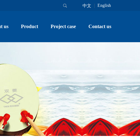
English
中文
t us
Product
Project case
Contact us