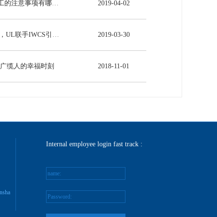
电力电缆施工的注意事项有哪些？
2019
-
04
-
02
5G时代来临，UL联手IWCS引领线缆行业发展新未来
2019
-
03
-
30
-广缆人的幸福时刻
2018
-
11
-
01
Internal employee login fast track :
name:
nsha
Password: