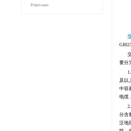
Project cases
GB
要分
及以
中容
电缆
分含量
泛地
联。