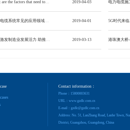
What are the factors that need to be consulted in choosing power cables?
2019
-
04
-
03
电力电缆系统常见的应用领域有哪些？
2019
-
04
-
01
减税激发制造业发展活力 助推线缆行业高质量发展
2019
-
03
-
13
港珠澳大桥
 case
Contact information：
Phone：15800003631
 cases
URL：www.gzdlc.com.cn
s
E-mail：gzdlc@gzdlc.com.cn
Address: No. 51, LanZhang Road, Lanhe Town, Na
District, Guangzhou, Guangdong, China