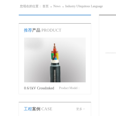
您现在的位置：
首页
→
News
→
Industry Ubiquitous Language
推荐
产品
PRODUCT
roduct Model：
0.6/1kV Crosslinked
Product Model：
Cotton Covered Wir
JVYJLVYJV22YJLV22YJV32YJLV32
polyethylene insulated
YJVYJV22YJV32
工程
案例
CASE
更多 >
power cable