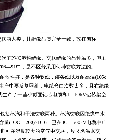
交联两大类，其绝缘品质完全一致，故在国标
代了PVC塑料绝缘。交联绝缘的品种虽多，但主
706—91中，是不区分采用何种交联方法的。
候性好，是各种软线，装备线以及耐高温(105c
，生产中要反复照射，电缆弯曲次数太多，且在绝缘
生产了一些小截面铝芯电缆和1—lOkV铝芯架空
又包括蒸汽和干法交联两种。蒸汽交联因绝缘中水
OO—200)×10-6，已在 lO—500kV电缆中广
联，也可在湿度较大的空气中交联，故又名温水交
联结构。吸收的水分已成为绝缘分子的一部分，故水