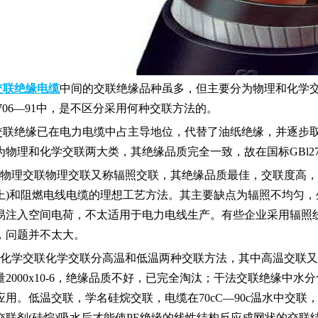
BYJ(F)RVVRVVP
交联绝缘电缆
中间的交联绝缘品种虽多，但主要分为物理和化学
l2706—91中，是不区分采用何种交联方法的。
交联绝缘已在电力电缆中占主导地位，代替了油纸绝缘，并逐步取
为物理和化学交联两大类，其绝缘品质完全一致，故在国标GBl2
1.物理交联物理交联又称辐照交联，其绝缘品质最佳，交联度高，耐
上)和阻燃电线电缆的理想工艺方法。其主要缺点为辐照不均匀
易注入空间电荷，不太适用于电力电线生产。有些企业采用辐照线
，问题并不太大。
2.化学交联化学交联分高温和低温两种交联方法，其中高温交联
2000x10-6，绝缘品质不好，已完全淘汰；干法交联绝缘中水分含量(1
应用。低温交联，学名硅烷交联，电缆在70cC—90c温水中交
交联剂(硅烷)吸水后才能使PE绝缘的线性结构反应成网状的交