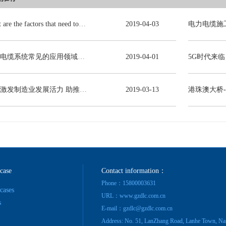
What are the factors that need to be consulted in choosing power cables?
2019
-
04
-
03
电力电缆系统常见的应用领域有哪些？
2019
-
04
-
01
减税激发制造业发展活力 助推线缆行业高质量发展
2019
-
03
-
13
港珠澳大桥
 case
Contact information：
Phone：15800003631
 cases
URL：www.gzdlc.com.cn
s
E-mail：gzdlc@gzdlc.com.cn
Address: No. 51, LanZhang Road, Lanhe Town, Na