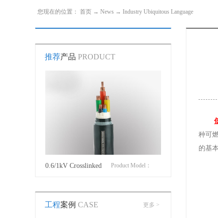
您现在的位置：
首页
→
News
→
Industry Ubiquitous Language
推荐
产品
PRODUCT
种可
的基
Product Model：
Cotton Covered Wire
Product Model：
YJVYJV22YJV32
BVBVRWDZ-
工程
案例
CASE
更多 >
BYJWDZ-