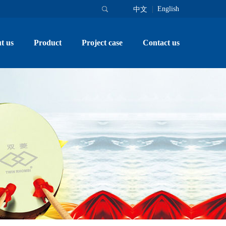
English
中文
t us
Product
Project case
Contact us