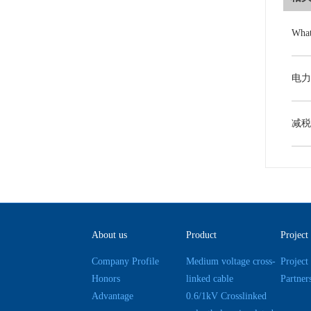
About us
Product
Project
Company Profile
Medium voltage cross-
Project
Honors
linked cable
Partner
Advantage
0.6/1kV Crosslinked