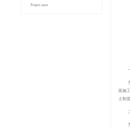
Project cases
BYJ(F)RVVRVVP
面施
土制