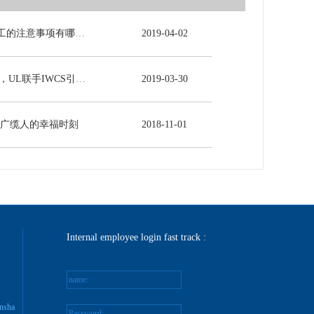
电力电缆施工的注意事项有哪些？
2019
-
04
-
02
5G时代来临，UL联手IWCS引领线缆行业发展新未来
2019
-
03
-
30
-广缆人的幸福时刻
2018
-
11
-
01
Internal employee login fast track :
name:
nsha
Password: