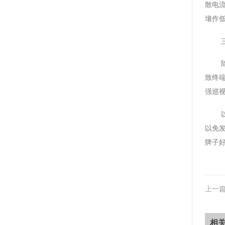
散电
壤作
致终
强巡
以免
牌子
上一
相