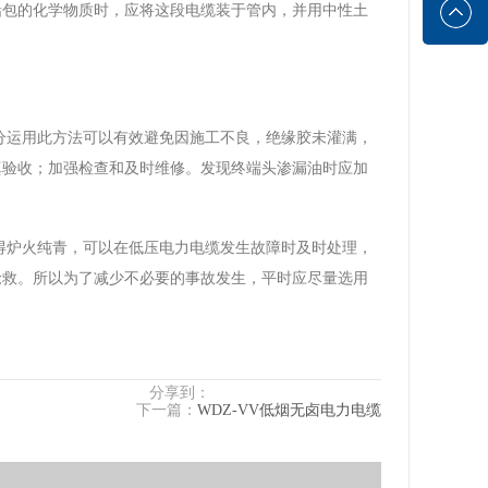
铅包的化学物质时，应将这段电缆装于管内，并用中性土
分运用此方法可以有效避免因施工不良，绝缘胶未灌满，
真验收；加强检查和及时维修。发现终端头渗漏油时应加
得炉火纯青，可以在低压电力电缆发生故障时及时处理，
抢救。所以为了减少不必要的事故发生，平时应尽量选用
分享到：
下一篇：
WDZ-VV低烟无卤电力电缆