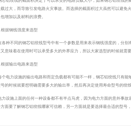
钢芯铝绞线的截面积决定了可以承受的电路负载大小，如果钢芯铝绞线的
负载过大，而导致引发电路火灾事故。而选择的截面积过大虽然可以避免
承包增加以及材料的浪费。
2.根据钢线强度来选型
在各种不同的钢芯铝绞线型号中有一个参数是用来表示钢线强度的，分别
度又意味着在使用时可以承受多大的外界应力，所以大家选型的时候就需
3.根据输出电路来选型
每个电力设施的输出电路和而定负载都有可能不一样，钢芯铝绞线只有能
型号的时候就要想明确需要多大的输出率，然后再决定使用寿命型号的绞
电力设施上面的任何一种设备都不有半点马虎，因为电力方面的意外事故
一方面要了解钢芯铝绞线哪家可信赖，另一方面就是要选择最合适的型号