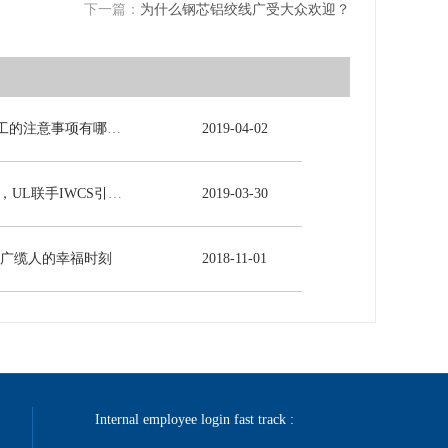
下一篇：
为什么钢芯铝绞线广受大众欢迎？
电力电缆施工的注意事项有哪些？
2019
-
04
-
02
5G时代来临，UL联手IWCS引领线缆行业发展新未来
2019
-
03
-
30
-广缆人的幸福时刻
2018
-
11
-
01
Internal employee login fast track :