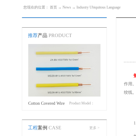
您现在的位置：
首页
→
News
→
Industry Ubiquitous Language
推荐
产品
PRODUCT
作用
绞线
Product Model：
Cotton Covered Wire
Product Model：
YJVYJV22YJV32
BVBVRWDZ-
工程
案例
CASE
更多 >
BYJWDZ-