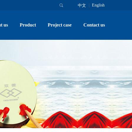
English
中文
t us
Product
Project case
Contact us