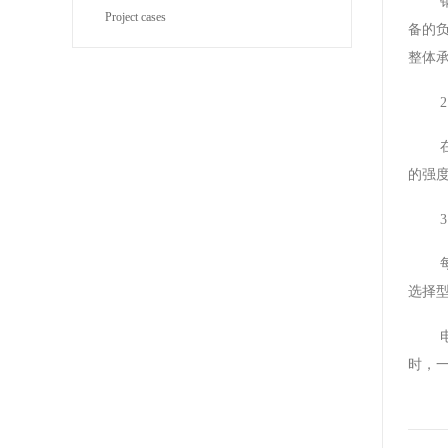
Project cases
BYJ(F)RVVRVVP
备的
整体
的强
选择
时，