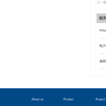
上一
相
About us
Product
Project