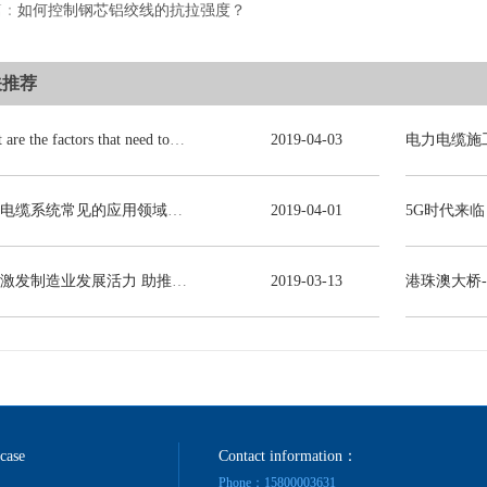
篇：
如何控制钢芯铝绞线的抗拉强度？
关推荐
What are the factors that need to be consulted in choosing power cables?
2019
-
04
-
03
电力电缆系统常见的应用领域有哪些？
2019
-
04
-
01
减税激发制造业发展活力 助推线缆行业高质量发展
2019
-
03
-
13
港珠澳大桥
 case
Contact information：
Phone：15800003631