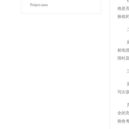
Project cases
BYJ(F)RVVRVVP
格是
验收
桩电
障时
写出
全的
验收