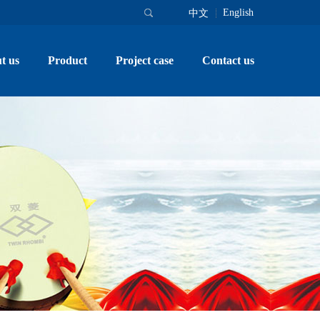
English
中文
t us
Product
Project case
Contact us