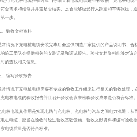
在进行充电桩电缆验收时应当仔细查看电缆电线是否有破损，充电桩电缆
否符合需求和维修井井盖是否结实、是否能够经受行人踩踏和车辆碾压，
的第一步。
二、验收文档资料
通常情况下充电桩电缆安装完毕后会提供制造厂家提供的产品说明书、合
缆的施工团队会提供相关的安装记录和调试报告。验收文档资料能够对该
及时的查找相关信息。
三、编写验收报告
通常情况下充电桩电缆需要有专业的验收工作组来进行相关的验收处理，
该充电桩电缆的验收报告并且召开验收会议来检验验收成果是否符合标准
充电桩电缆其作用是实现电路与充电桩、充电桩与汽车之间电力流通，从
充电桩电缆，应当在验收时经过验收基础设施、验收文献资料和编写验收
考察电缆质量是否符合标准。