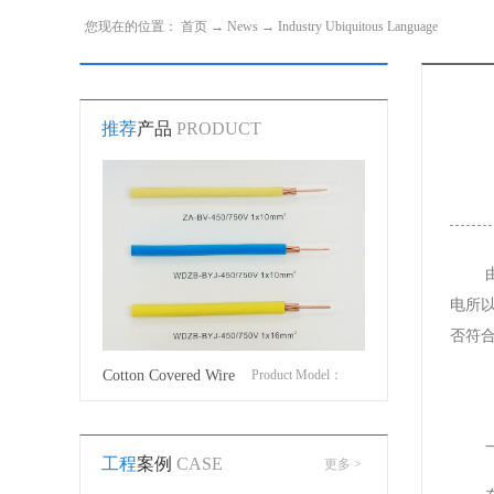
您现在的位置：
首页
→
News
→
Industry Ubiquitous Language
推荐
产品
PRODUCT
电所
否符
sslinked
Product Model：
Cotton Covered Wire
Product Model：
JLV32
 insulated
YJVYJV22YJV32
BVBVRWDZ-
工程
案例
CASE
更多 >
BYJWDZ-