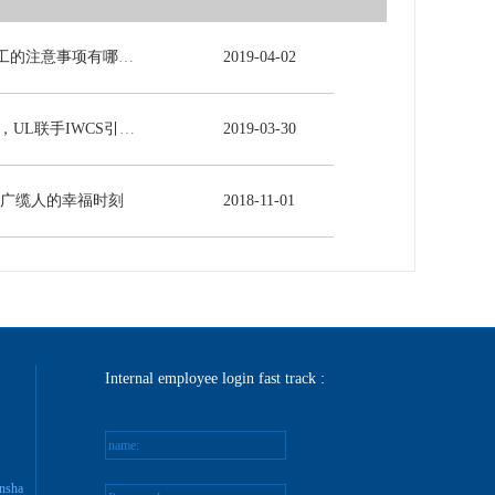
电力电缆施工的注意事项有哪些？
2019
-
04
-
02
5G时代来临，UL联手IWCS引领线缆行业发展新未来
2019
-
03
-
30
-广缆人的幸福时刻
2018
-
11
-
01
Internal employee login fast track :
name:
nsha