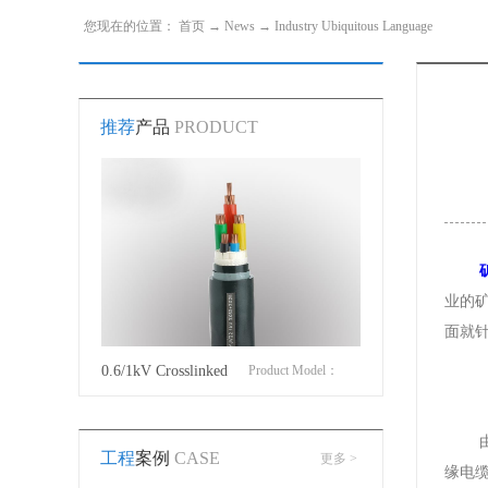
您现在的位置：
首页
→
News
→
Industry Ubiquitous Language
推荐
产品
PRODUCT
业的
面就
roduct Model：
0.6/1kV Crosslinked
Product Model：
Cotton Covered Wir
JVYJLVYJV22YJLV22YJV32YJLV32
polyethylene insulated
YJVYJV22YJV32
工程
案例
CASE
更多 >
power cable
缘电