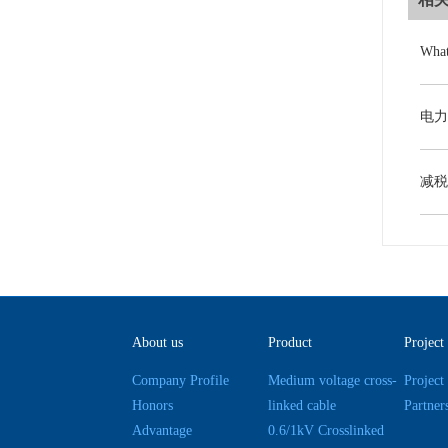
About us
Product
Project
Company Profile
Medium voltage cross-
Project
Honors
linked cable
Partner
Advantage
0.6/1kV Crosslinked