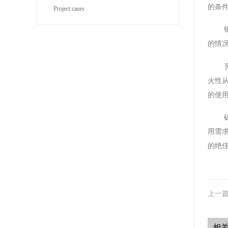
的条
Project cases
的情
火性
的使
用需
的绝
上一
相