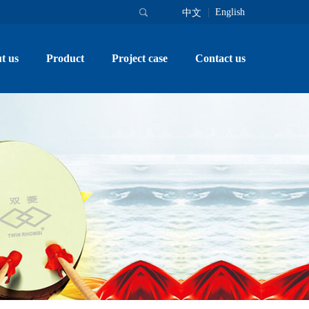
English
中文
t us
Product
Project case
Contact us