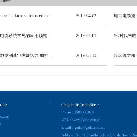
What are the factors that need to be consulted in choosing power cables?
2019
-
04
-
03
电力电缆系统常见的应用领域有哪些？
2019
-
04
-
01
减税激发制造业发展活力 助推线缆行业高质量发展
2019
-
03
-
13
港珠澳大桥
 case
Contact information：
Phone：15800003631
 cases
URL：www.gzdlc.com.cn
s
E-mail：gzdlc@gzdlc.com.cn
Address: No. 51, LanZhang Road, Lanhe Town, Na