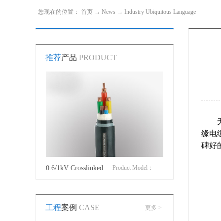
您现在的位置：
首页
→
News
→
Industry Ubiquitous Language
推荐
产品
PRODUCT
缘电
碑好
roduct Model：
0.6/1kV Crosslinked
Product Model：
Cotton Covered Wir
JVYJLVYJV22YJLV22YJV32YJLV32
polyethylene insulated
YJVYJV22YJV32
工程
案例
CASE
更多 >
power cable