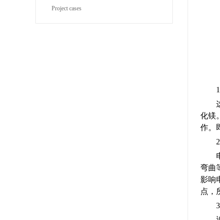
Project cases
化镁
作。
弯曲
影响
点，