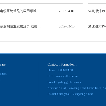
电力电缆系统常见的应用领域有哪些？
2019
-
04
-
01
减税激发制造业发展活力 助推线缆行业高质量发展
2019
-
03
-
13
港珠澳大桥
 case
Contact information：
Phone：15800003631
 cases
URL：www.gzdlc.com.cn
s
E-mail：gzdlc@gzdlc.com.cn
Address: No. 51, LanZhang Road, Lanhe Town, Na
District, Guangzhou, Guangdong, China