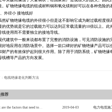
性。矿物绝缘电缆的组成材料铜和氧化镁刚好可以在各种危险的
4、外径小 接地线好
虽然矿物绝缘电缆的外径很小但是这不影响它成为耐过载程度很
显的优势就是它的过载能力可以达到正常载流量的10倍以上。此
导线使用而不需要独立的接地导线。
现代建筑中一般来说都布置了完整的消防设施，可见消防设施的
很好地应用在消防场景中。选择一款口碑好的矿物绝缘产品可以
和财产的有效保护起到很大作用。除了用于消防系统，矿物绝缘
母线槽等产品的方向发展。
篇：
电线绝缘老化判断方法
关推荐
What are the factors that need to be consulted in choosing power cables?
2019
-
04
-
03