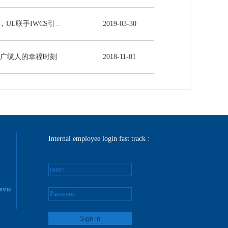
5G时代来临，UL联手IWCS引领线缆行业发展新未来
2019
-
03
-
30
-广缆人的幸福时刻
2018
-
11
-
01
Internal employee login fast track :
name:
nsha
Password: