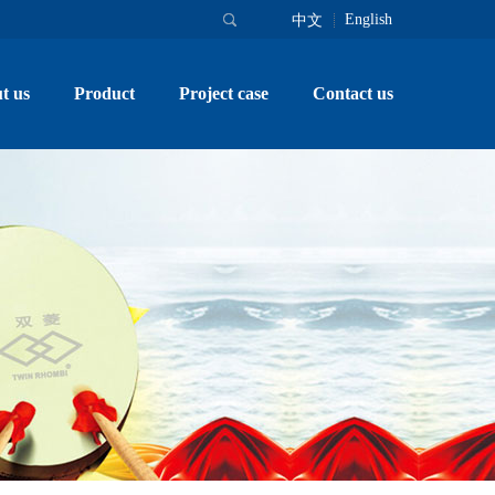
English
中文
t us
Product
Project case
Contact us