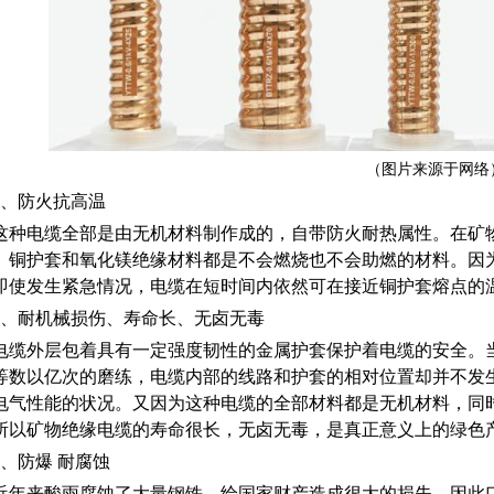
BYJ(F)RVVRVVP
（图片来源于网络
1、防火抗高温
这种电缆全部是由无机材料制作成的，自带防火耐热属性。在矿
。铜护套和氧化镁绝缘材料都是不会燃烧也不会助燃的材料。因
即使发生紧急情况，电缆在短时间内依然可在接近铜护套熔点的
2、耐机械损伤、寿命长、无卤无毒
电缆外层包着具有一定强度韧性的金属护套保护着电缆的安全。
等数以亿次的磨练，电缆内部的线路和护套的相对位置却并不发
电气性能的状况。又因为这种电缆的全部材料都是无机材料，同
所以矿物绝缘电缆的寿命很长，无卤无毒，是真正意义上的绿色
3、防爆 耐腐蚀
近年来酸雨腐蚀了大量钢铁，给国家财产造成很大的损失。因此