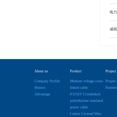
About us
Product
Project
Company Profile
Medium voltage cross-
Project
Honors
linked cable
Partner
Advantage
0.6/1kV Crosslinked
polyethylene insulated
power cable
Cotton Covered Wire