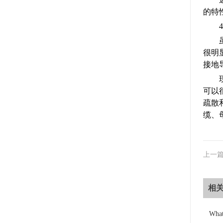
的特
很明
接地
可以
疏散
缆、
上一
相