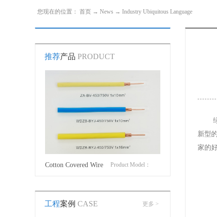
您现在的位置：
首页
→
News
→
Industry Ubiquitous Language
推荐
产品
PRODUCT
新型
家的
roduct Model：
Cotton Covered Wire
Product Model：
JVYJV22YJV32
BVBVRWDZ-
工程
案例
CASE
更多 >
BYJWDZ-