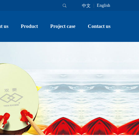
English
中文
t us
Product
Project case
Contact us