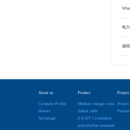
About us
Product
Project
Company Profile
Medium voltage cross-
Project
Honors
linked cable
Partner
Advantage
0.6/1kV Crosslinked
polyethylene insulated