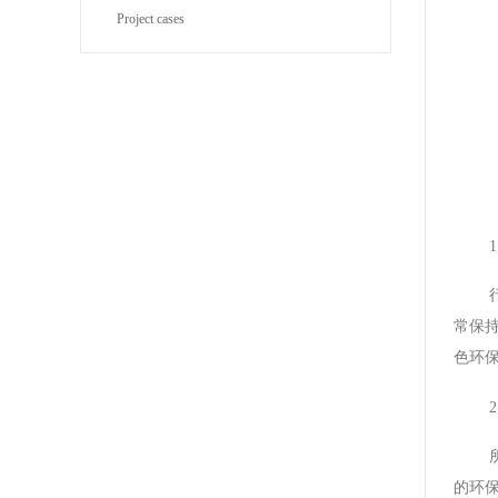
Project cases
BYJ(F)RVVRVVP
常保
色环
的环