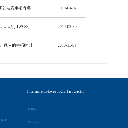
电力电缆施工的注意事项有哪些？
2019
-
04
-
02
5G时代来临，UL联手IWCS引领线缆行业发展新未来
2019
-
03
-
30
-广缆人的幸福时刻
2018
-
11
-
01
Internal employee login fast track :
name:
nsha
Password: