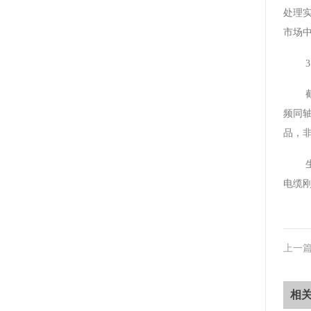
处理
市场
频同
品，
电缆
上一
相