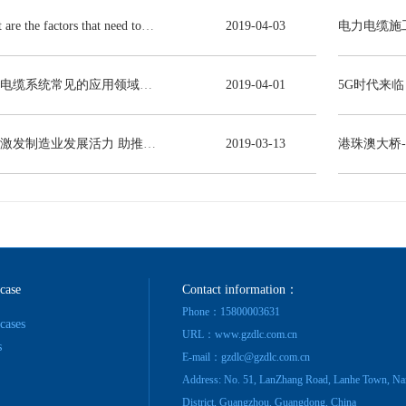
What are the factors that need to be consulted in choosing power cables?
2019
-
04
-
03
电力电缆系统常见的应用领域有哪些？
2019
-
04
-
01
减税激发制造业发展活力 助推线缆行业高质量发展
2019
-
03
-
13
港珠澳大桥
 case
Contact information：
Phone：15800003631
 cases
URL：www.gzdlc.com.cn
s
E-mail：gzdlc@gzdlc.com.cn
Address: No. 51, LanZhang Road, Lanhe Town, Na
District, Guangzhou, Guangdong, China